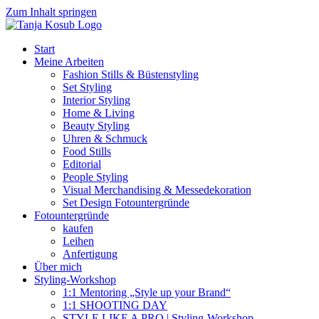
Zum Inhalt springen
Start
Meine Arbeiten
Fashion Stills & Büstenstyling
Set Styling
Interior Styling
Home & Living
Beauty Styling
Uhren & Schmuck
Food Stills
Editorial
People Styling
Visual Merchandising & Messedekoration
Set Design Fotountergründe
Fotountergründe
kaufen
Leihen
Anfertigung
Über mich
Styling-Workshop
1:1 Mentoring „Style up your Brand“
1:1 SHOOTING DAY
STYLE LIKE A PRO | Styling-Workshop