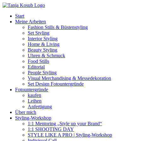
Zum
Inhalt
Start
springen
Meine Arbeiten
Fashion Stills & Büstenstyling
Set Styling
Interior Styling
Home & Living
Beauty Styling
Uhren & Schmuck
Food Stills
Editorial
People Styling
Visual Merchandising & Messedekoration
Set Design Fotountergründe
Fotountergründe
kaufen
Leihen
Anfertigung
Über mich
Styling-Workshop
1:1 Mentoring „Style up your Brand“
1:1 SHOOTING DAY
STYLE LIKE A PRO | Styling-Workshop
Indivisual Call