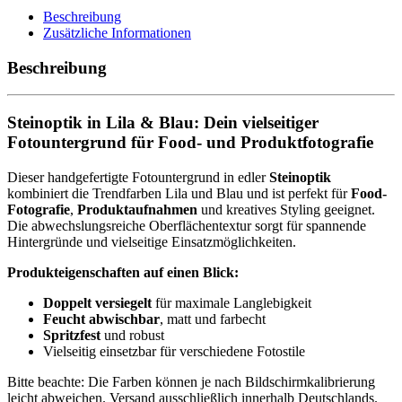
Steinoptik
Beschreibung
lila,
Zusätzliche Informationen
blau
110
Beschreibung
x
80
cm
Steinoptik in Lila & Blau: Dein vielseitiger
Menge
Fotountergrund für Food- und Produktfotografie
Dieser handgefertigte Fotountergrund in edler
Steinoptik
kombiniert die Trendfarben Lila und Blau und ist perfekt für
Food-
Fotografie
,
Produktaufnahmen
und kreatives Styling geeignet.
Die abwechslungsreiche Oberflächentextur sorgt für spannende
Hintergründe und vielseitige Einsatzmöglichkeiten.
Produkteigenschaften auf einen Blick:
Doppelt versiegelt
für maximale Langlebigkeit
Feucht abwischbar
, matt und farbecht
Spritzfest
und robust
Vielseitig einsetzbar für verschiedene Fotostile
Bitte beachte: Die Farben können je nach Bildschirmkalibrierung
leicht abweichen. Versand ausschließlich innerhalb Deutschlands.