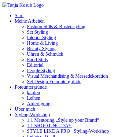
Zum
Inhalt
Start
springen
Meine Arbeiten
Fashion Stills & Büstenstyling
Set Styling
Interior Styling
Home & Living
Beauty Styling
Uhren & Schmuck
Food Stills
Editorial
People Styling
Visual Merchandising & Messedekoration
Set Design Fotountergründe
Fotountergründe
kaufen
Leihen
Anfertigung
Über mich
Styling-Workshop
1:1 Mentoring „Style up your Brand“
1:1 SHOOTING DAY
STYLE LIKE A PRO | Styling-Workshop
Indivisual Call