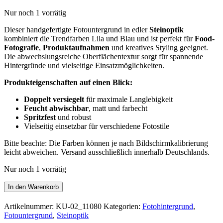
Nur noch 1 vorrätig
Dieser handgefertigte Fotountergrund in edler
Steinoptik
kombiniert die Trendfarben Lila und Blau und ist perfekt für
Food-
Fotografie
,
Produktaufnahmen
und kreatives Styling geeignet.
Die abwechslungsreiche Oberflächentextur sorgt für spannende
Hintergründe und vielseitige Einsatzmöglichkeiten.
Produkteigenschaften auf einen Blick:
Doppelt versiegelt
für maximale Langlebigkeit
Feucht abwischbar
, matt und farbecht
Spritzfest
und robust
Vielseitig einsetzbar für verschiedene Fotostile
Bitte beachte: Die Farben können je nach Bildschirmkalibrierung
leicht abweichen. Versand ausschließlich innerhalb Deutschlands.
Nur noch 1 vorrätig
Grunge
In den Warenkorb
violet
–
Artikelnummer:
KU-02_11080
Kategorien:
Fotohintergrund
,
handgefertigter
Fotountergrund
,
Steinoptik
Fotountergrund,