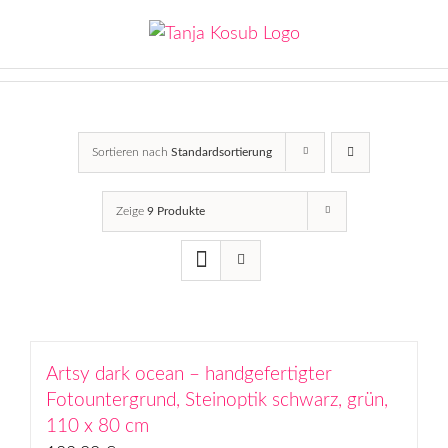
Zum
Inhalt
springen
Sortieren nach
Standardsortierung
Zeige
9 Produkte
Artsy dark ocean – handgefertigter
Fotountergrund, Steinoptik schwarz, grün,
110 x 80 cm