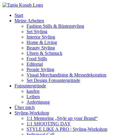
Zum
Inhalt
Start
springen
Meine Arbeiten
Fashion Stills & Büstenstyling
Set Styling
Interior Styling
Home & Living
Beauty Styling
Uhren & Schmuck
Food Stills
Editorial
People Styling
Visual Merchandising & Messedekoration
Set Design Fotountergründe
Fotountergründe
kaufen
Leihen
Anfertigung
Über mich
Styling-Workshop
1:1 Mentoring „Style up your Brand“
1:1 SHOOTING DAY
STYLE LIKE A PRO | Styling-Workshop
Indivisual Call