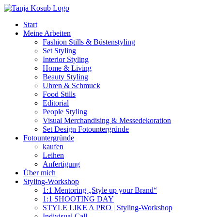
Zum
Inhalt
Start
springen
Meine Arbeiten
Fashion Stills & Büstenstyling
Set Styling
Interior Styling
Home & Living
Beauty Styling
Uhren & Schmuck
Food Stills
Editorial
People Styling
Visual Merchandising & Messedekoration
Set Design Fotountergründe
Fotountergründe
kaufen
Leihen
Anfertigung
Über mich
Styling-Workshop
1:1 Mentoring „Style up your Brand“
1:1 SHOOTING DAY
STYLE LIKE A PRO | Styling-Workshop
Indivisual Call