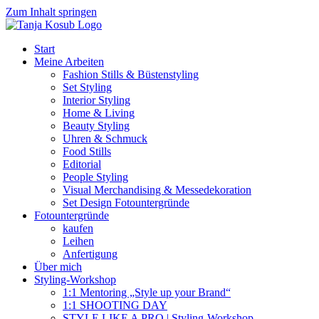
Zum Inhalt springen
Start
Meine Arbeiten
Fashion Stills & Büstenstyling
Set Styling
Interior Styling
Home & Living
Beauty Styling
Uhren & Schmuck
Food Stills
Editorial
People Styling
Visual Merchandising & Messedekoration
Set Design Fotountergründe
Fotountergründe
kaufen
Leihen
Anfertigung
Über mich
Styling-Workshop
1:1 Mentoring „Style up your Brand“
1:1 SHOOTING DAY
STYLE LIKE A PRO | Styling-Workshop