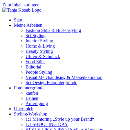
Zum Inhalt springen
Start
Meine Arbeiten
Fashion Stills & Büstenstyling
Set Styling
Interior Styling
Home & Living
Beauty Styling
Uhren & Schmuck
Food Stills
Editorial
People Styling
Visual Merchandising & Messedekoration
Set Design Fotountergründe
Fotountergründe
kaufen
Leihen
Anfertigung
Über mich
Styling-Workshop
1:1 Mentoring „Style up your Brand“
1:1 SHOOTING DAY
STYLE LIKE A PRO | Styling-Workshop