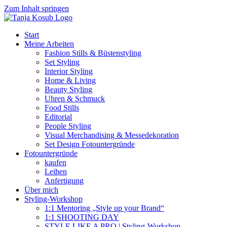
Zum Inhalt springen
Start
Meine Arbeiten
Fashion Stills & Büstenstyling
Set Styling
Interior Styling
Home & Living
Beauty Styling
Uhren & Schmuck
Food Stills
Editorial
People Styling
Visual Merchandising & Messedekoration
Set Design Fotountergründe
Fotountergründe
kaufen
Leihen
Anfertigung
Über mich
Styling-Workshop
1:1 Mentoring „Style up your Brand“
1:1 SHOOTING DAY
STYLE LIKE A PRO | Styling-Workshop