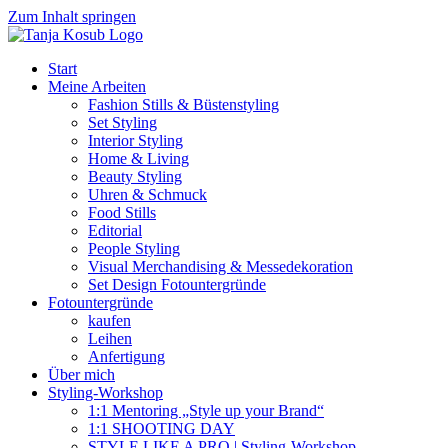
Zum Inhalt springen
Start
Meine Arbeiten
Fashion Stills & Büstenstyling
Set Styling
Interior Styling
Home & Living
Beauty Styling
Uhren & Schmuck
Food Stills
Editorial
People Styling
Visual Merchandising & Messedekoration
Set Design Fotountergründe
Fotountergründe
kaufen
Leihen
Anfertigung
Über mich
Styling-Workshop
1:1 Mentoring „Style up your Brand“
1:1 SHOOTING DAY
STYLE LIKE A PRO | Styling-Workshop