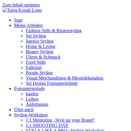
Zum Inhalt springen
Start
Meine Arbeiten
Fashion Stills & Büstenstyling
Set Styling
Interior Styling
Home & Living
Beauty Styling
Uhren & Schmuck
Food Stills
Editorial
People Styling
Visual Merchandising & Messedekoration
Set Design Fotountergründe
Fotountergründe
kaufen
Leihen
Anfertigung
Über mich
Styling-Workshop
1:1 Mentoring „Style up your Brand“
1:1 SHOOTING DAY
STYLE LIKE A PRO | Styling-Workshop