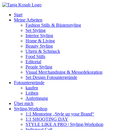
Zum
Inhalt
Start
springen
Meine Arbeiten
Fashion Stills & Büstenstyling
Set Styling
Interior Styling
Home & Living
Beauty Styling
Uhren & Schmuck
Food Stills
Editorial
People Styling
Visual Merchandising & Messedekoration
Set Design Fotountergründe
Fotountergründe
kaufen
Leihen
Anfertigung
Über mich
Styling-Workshop
1:1 Mentoring „Style up your Brand“
1:1 SHOOTING DAY
STYLE LIKE A PRO | Styling-Workshop
Indivisual Call