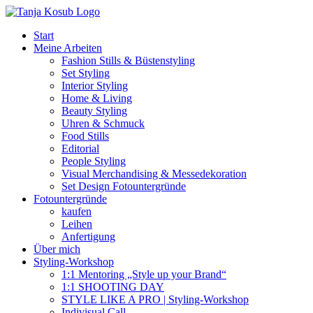
Zum
Inhalt
Start
springen
Meine Arbeiten
Fashion Stills & Büstenstyling
Set Styling
Interior Styling
Home & Living
Beauty Styling
Uhren & Schmuck
Food Stills
Editorial
People Styling
Visual Merchandising & Messedekoration
Set Design Fotountergründe
Fotountergründe
kaufen
Leihen
Anfertigung
Über mich
Styling-Workshop
1:1 Mentoring „Style up your Brand“
1:1 SHOOTING DAY
STYLE LIKE A PRO | Styling-Workshop
Indivisual Call