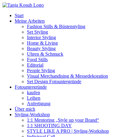
Zum
Inhalt
Start
springen
Meine Arbeiten
Fashion Stills & Büstenstyling
Set Styling
Interior Styling
Home & Living
Beauty Styling
Uhren & Schmuck
Food Stills
Editorial
People Styling
Visual Merchandising & Messedekoration
Set Design Fotountergründe
Fotountergründe
kaufen
Leihen
Anfertigung
Über mich
Styling-Workshop
1:1 Mentoring „Style up your Brand“
1:1 SHOOTING DAY
STYLE LIKE A PRO | Styling-Workshop
Indivisual Call