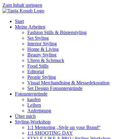
Zum Inhalt springen
Start
Meine Arbeiten
Fashion Stills & Büstenstyling
Set Styling
Interior Styling
Home & Living
Beauty Styling
Uhren & Schmuck
Food Stills
Editorial
People Styling
Visual Merchandising & Messedekoration
Set Design Fotountergründe
Fotountergründe
kaufen
Leihen
Anfertigung
Über mich
Styling-Workshop
1:1 Mentoring „Style up your Brand“
1:1 SHOOTING DAY
STYLE LIKE A PRO | Styling-Workshop