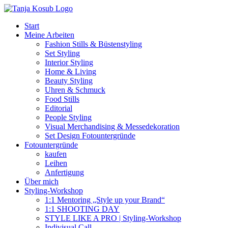
Zum
Inhalt
Start
springen
Meine Arbeiten
Fashion Stills & Büstenstyling
Set Styling
Interior Styling
Home & Living
Beauty Styling
Uhren & Schmuck
Food Stills
Editorial
People Styling
Visual Merchandising & Messedekoration
Set Design Fotountergründe
Fotountergründe
kaufen
Leihen
Anfertigung
Über mich
Styling-Workshop
1:1 Mentoring „Style up your Brand“
1:1 SHOOTING DAY
STYLE LIKE A PRO | Styling-Workshop
Indivisual Call