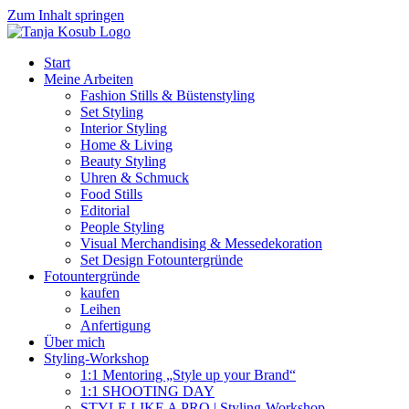
Zum Inhalt springen
Start
Meine Arbeiten
Fashion Stills & Büstenstyling
Set Styling
Interior Styling
Home & Living
Beauty Styling
Uhren & Schmuck
Food Stills
Editorial
People Styling
Visual Merchandising & Messedekoration
Set Design Fotountergründe
Fotountergründe
kaufen
Leihen
Anfertigung
Über mich
Styling-Workshop
1:1 Mentoring „Style up your Brand“
1:1 SHOOTING DAY
STYLE LIKE A PRO | Styling-Workshop