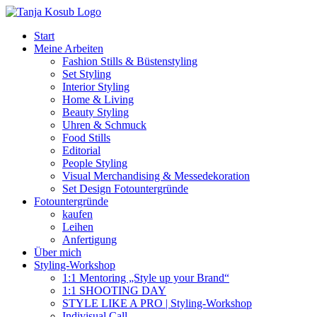
Zum
Inhalt
Start
springen
Meine Arbeiten
Fashion Stills & Büstenstyling
Set Styling
Interior Styling
Home & Living
Beauty Styling
Uhren & Schmuck
Food Stills
Editorial
People Styling
Visual Merchandising & Messedekoration
Set Design Fotountergründe
Fotountergründe
kaufen
Leihen
Anfertigung
Über mich
Styling-Workshop
1:1 Mentoring „Style up your Brand“
1:1 SHOOTING DAY
STYLE LIKE A PRO | Styling-Workshop
Indivisual Call