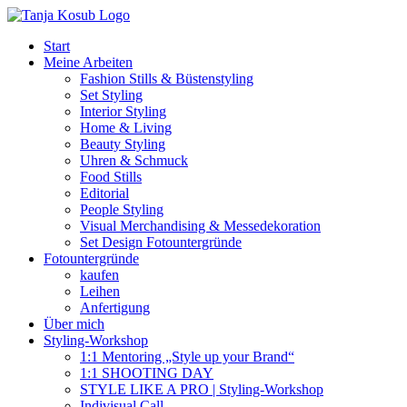
Zum
Inhalt
Start
springen
Meine Arbeiten
Fashion Stills & Büstenstyling
Set Styling
Interior Styling
Home & Living
Beauty Styling
Uhren & Schmuck
Food Stills
Editorial
People Styling
Visual Merchandising & Messedekoration
Set Design Fotountergründe
Fotountergründe
kaufen
Leihen
Anfertigung
Über mich
Styling-Workshop
1:1 Mentoring „Style up your Brand“
1:1 SHOOTING DAY
STYLE LIKE A PRO | Styling-Workshop
Indivisual Call