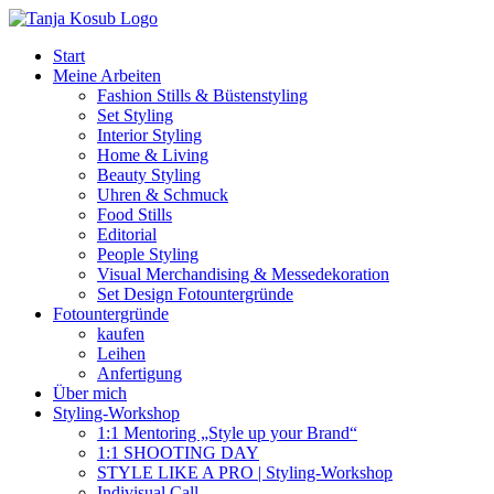
Zum
Inhalt
Start
springen
Meine Arbeiten
Fashion Stills & Büstenstyling
Set Styling
Interior Styling
Home & Living
Beauty Styling
Uhren & Schmuck
Food Stills
Editorial
People Styling
Visual Merchandising & Messedekoration
Set Design Fotountergründe
Fotountergründe
kaufen
Leihen
Anfertigung
Über mich
Styling-Workshop
1:1 Mentoring „Style up your Brand“
1:1 SHOOTING DAY
STYLE LIKE A PRO | Styling-Workshop
Indivisual Call