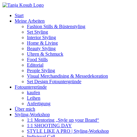
Zum
Inhalt
Start
springen
Meine Arbeiten
Fashion Stills & Büstenstyling
Set Styling
Interior Styling
Home & Living
Beauty Styling
Uhren & Schmuck
Food Stills
Editorial
People Styling
Visual Merchandising & Messedekoration
Set Design Fotountergründe
Fotountergründe
kaufen
Leihen
Anfertigung
Über mich
Styling-Workshop
1:1 Mentoring „Style up your Brand“
1:1 SHOOTING DAY
STYLE LIKE A PRO | Styling-Workshop
Indivisual Call