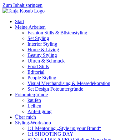
Zum Inhalt springen
Start
Meine Arbeiten
Fashion Stills & Büstenstyling
Set Styling
Interior Styling
Home & Living
Beauty Styling
Uhren & Schmuck
Food Stills
Editorial
People Styling
Visual Merchandising & Messedekoration
Set Design Fotountergründe
Fotountergründe
kaufen
Leihen
Anfertigung
Über mich
Styling-Workshop
1:1 Mentoring „Style up your Brand“
1:1 SHOOTING DAY
STYLE LIKE A PRO | Styling-Workshop