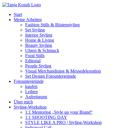
Zum
Inhalt
Start
springen
Meine Arbeiten
Fashion Stills & Büstenstyling
Set Styling
Interior Styling
Home & Living
Beauty Styling
Uhren & Schmuck
Food Stills
Editorial
People Styling
Visual Merchandising & Messedekoration
Set Design Fotountergründe
Fotountergründe
kaufen
Leihen
Anfertigung
Über mich
Styling-Workshop
1:1 Mentoring „Style up your Brand“
1:1 SHOOTING DAY
STYLE LIKE A PRO | Styling-Workshop
Indivisual Call