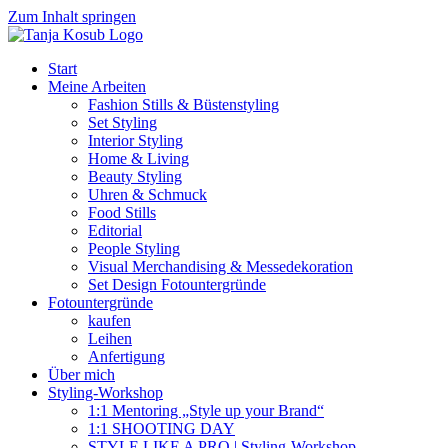
Zum Inhalt springen
Start
Meine Arbeiten
Fashion Stills & Büstenstyling
Set Styling
Interior Styling
Home & Living
Beauty Styling
Uhren & Schmuck
Food Stills
Editorial
People Styling
Visual Merchandising & Messedekoration
Set Design Fotountergründe
Fotountergründe
kaufen
Leihen
Anfertigung
Über mich
Styling-Workshop
1:1 Mentoring „Style up your Brand“
1:1 SHOOTING DAY
STYLE LIKE A PRO | Styling-Workshop