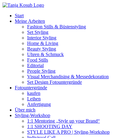
Zum
Inhalt
Start
springen
Meine Arbeiten
Fashion Stills & Büstenstyling
Set Styling
Interior Styling
Home & Living
Beauty Styling
Uhren & Schmuck
Food Stills
Editorial
People Styling
Visual Merchandising & Messedekoration
Set Design Fotountergründe
Fotountergründe
kaufen
Leihen
Anfertigung
Über mich
Styling-Workshop
1:1 Mentoring „Style up your Brand“
1:1 SHOOTING DAY
STYLE LIKE A PRO | Styling-Workshop
Indivisual Call