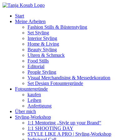
Zum
Inhalt
Start
springen
Meine Arbeiten
Fashion Stills & Büstenstyling
Set Styling
Interior Styling
Home & Living
Beauty Styling
Uhren & Schmuck
Food Stills
Editorial
People Styling
Visual Merchandising & Messedekoration
Set Design Fotountergründe
Fotountergründe
kaufen
Leihen
Anfertigung
Über mich
Styling-Workshop
1:1 Mentoring „Style up your Brand“
1:1 SHOOTING DAY
STYLE LIKE A PRO | Styling-Workshop
Indivisual Call