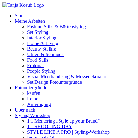
Zum
Inhalt
Start
springen
Meine Arbeiten
Fashion Stills & Büstenstyling
Set Styling
Interior Styling
Home & Living
Beauty Styling
Uhren & Schmuck
Food Stills
Editorial
People Styling
Visual Merchandising & Messedekoration
Set Design Fotountergründe
Fotountergründe
kaufen
Leihen
Anfertigung
Über mich
Styling-Workshop
1:1 Mentoring „Style up your Brand“
1:1 SHOOTING DAY
STYLE LIKE A PRO | Styling-Workshop
Indivisual Call