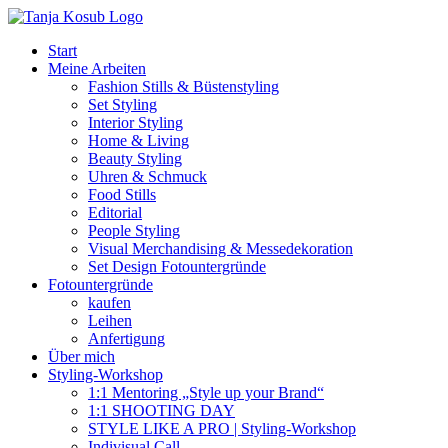
Zum
Inhalt
Start
springen
Meine Arbeiten
Fashion Stills & Büstenstyling
Set Styling
Interior Styling
Home & Living
Beauty Styling
Uhren & Schmuck
Food Stills
Editorial
People Styling
Visual Merchandising & Messedekoration
Set Design Fotountergründe
Fotountergründe
kaufen
Leihen
Anfertigung
Über mich
Styling-Workshop
1:1 Mentoring „Style up your Brand“
1:1 SHOOTING DAY
STYLE LIKE A PRO | Styling-Workshop
Indivisual Call