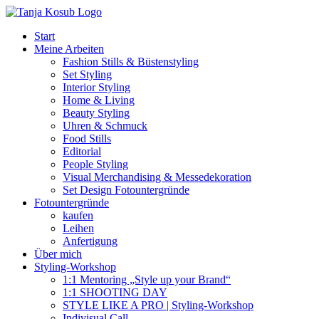
Zum
Inhalt
Start
springen
Meine Arbeiten
Fashion Stills & Büstenstyling
Set Styling
Interior Styling
Home & Living
Beauty Styling
Uhren & Schmuck
Food Stills
Editorial
People Styling
Visual Merchandising & Messedekoration
Set Design Fotountergründe
Fotountergründe
kaufen
Leihen
Anfertigung
Über mich
Styling-Workshop
1:1 Mentoring „Style up your Brand“
1:1 SHOOTING DAY
STYLE LIKE A PRO | Styling-Workshop
Indivisual Call