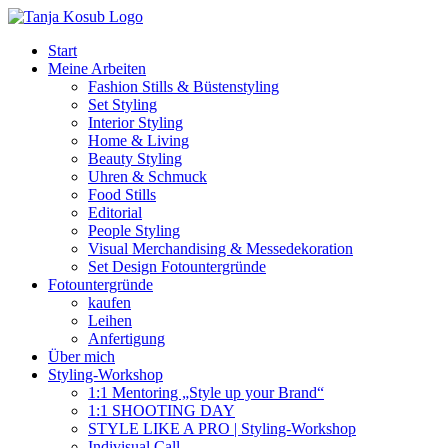
Zum
Inhalt
Start
springen
Meine Arbeiten
Fashion Stills & Büstenstyling
Set Styling
Interior Styling
Home & Living
Beauty Styling
Uhren & Schmuck
Food Stills
Editorial
People Styling
Visual Merchandising & Messedekoration
Set Design Fotountergründe
Fotountergründe
kaufen
Leihen
Anfertigung
Über mich
Styling-Workshop
1:1 Mentoring „Style up your Brand“
1:1 SHOOTING DAY
STYLE LIKE A PRO | Styling-Workshop
Indivisual Call