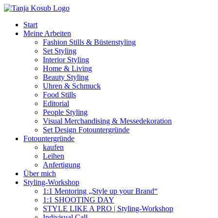
Zum
Inhalt
Start
springen
Meine Arbeiten
Fashion Stills & Büstenstyling
Set Styling
Interior Styling
Home & Living
Beauty Styling
Uhren & Schmuck
Food Stills
Editorial
People Styling
Visual Merchandising & Messedekoration
Set Design Fotountergründe
Fotountergründe
kaufen
Leihen
Anfertigung
Über mich
Styling-Workshop
1:1 Mentoring „Style up your Brand“
1:1 SHOOTING DAY
STYLE LIKE A PRO | Styling-Workshop
Indivisual Call