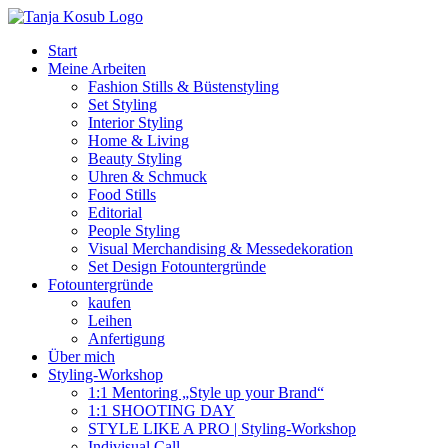
Zum
Inhalt
Start
springen
Meine Arbeiten
Fashion Stills & Büstenstyling
Set Styling
Interior Styling
Home & Living
Beauty Styling
Uhren & Schmuck
Food Stills
Editorial
People Styling
Visual Merchandising & Messedekoration
Set Design Fotountergründe
Fotountergründe
kaufen
Leihen
Anfertigung
Über mich
Styling-Workshop
1:1 Mentoring „Style up your Brand“
1:1 SHOOTING DAY
STYLE LIKE A PRO | Styling-Workshop
Indivisual Call