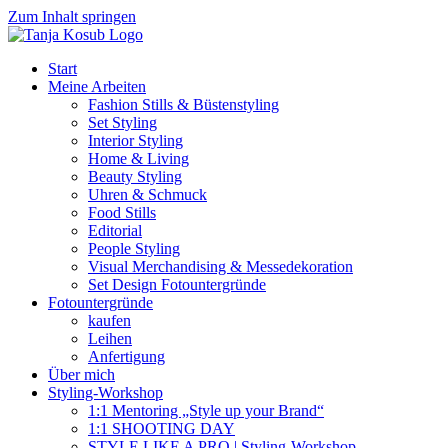
Zum Inhalt springen
Start
Meine Arbeiten
Fashion Stills & Büstenstyling
Set Styling
Interior Styling
Home & Living
Beauty Styling
Uhren & Schmuck
Food Stills
Editorial
People Styling
Visual Merchandising & Messedekoration
Set Design Fotountergründe
Fotountergründe
kaufen
Leihen
Anfertigung
Über mich
Styling-Workshop
1:1 Mentoring „Style up your Brand“
1:1 SHOOTING DAY
STYLE LIKE A PRO | Styling-Workshop