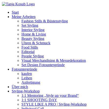
Zum
Inhalt
Start
springen
Meine Arbeiten
Fashion Stills & Büstenstyling
Set Styling
Interior Styling
Home & Living
Beauty Styling
Uhren & Schmuck
Food Stills
Editorial
People Styling
Visual Merchandising & Messedekoration
Set Design Fotountergründe
Fotountergründe
kaufen
Leihen
Anfertigung
Über mich
Styling-Workshop
1:1 Mentoring „Style up your Brand“
1:1 SHOOTING DAY
STYLE LIKE A PRO | Styling-Workshop
Indivisual Call