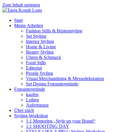
Zum Inhalt springen
Start
Meine Arbeiten
Fashion Stills & Büstenstyling
Set Styling
Interior Styling
Home & Living
Beauty Styling
Uhren & Schmuck
Food Stills
Editorial
People Styling
Visual Merchandising & Messedekoration
Set Design Fotountergründe
Fotountergründe
kaufen
Leihen
Anfertigung
Über mich
Styling-Workshop
1:1 Mentoring „Style up your Brand“
1:1 SHOOTING DAY
STYLE LIKE A PRO | Styling-Workshop