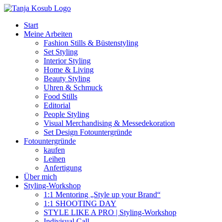
Zum
Inhalt
Start
springen
Meine Arbeiten
Fashion Stills & Büstenstyling
Set Styling
Interior Styling
Home & Living
Beauty Styling
Uhren & Schmuck
Food Stills
Editorial
People Styling
Visual Merchandising & Messedekoration
Set Design Fotountergründe
Fotountergründe
kaufen
Leihen
Anfertigung
Über mich
Styling-Workshop
1:1 Mentoring „Style up your Brand“
1:1 SHOOTING DAY
STYLE LIKE A PRO | Styling-Workshop
Indivisual Call