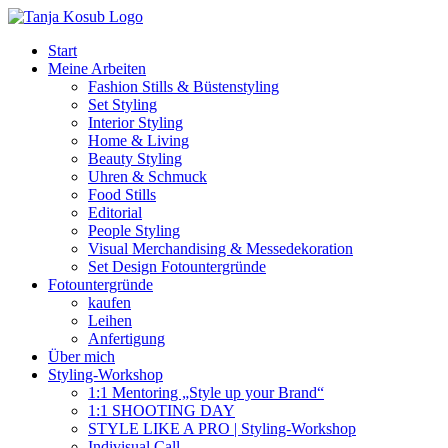
Zum
Inhalt
Start
springen
Meine Arbeiten
Fashion Stills & Büstenstyling
Set Styling
Interior Styling
Home & Living
Beauty Styling
Uhren & Schmuck
Food Stills
Editorial
People Styling
Visual Merchandising & Messedekoration
Set Design Fotountergründe
Fotountergründe
kaufen
Leihen
Anfertigung
Über mich
Styling-Workshop
1:1 Mentoring „Style up your Brand“
1:1 SHOOTING DAY
STYLE LIKE A PRO | Styling-Workshop
Indivisual Call