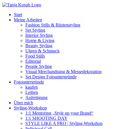
Zum
Inhalt
Start
springen
Meine Arbeiten
Fashion Stills & Büstenstyling
Set Styling
Interior Styling
Home & Living
Beauty Styling
Uhren & Schmuck
Food Stills
Editorial
People Styling
Visual Merchandising & Messedekoration
Set Design Fotountergründe
Fotountergründe
kaufen
Leihen
Anfertigung
Über mich
Styling-Workshop
1:1 Mentoring „Style up your Brand“
1:1 SHOOTING DAY
STYLE LIKE A PRO | Styling-Workshop
Indivisual Call