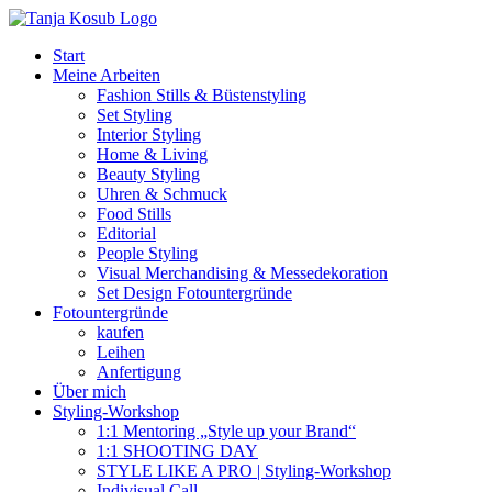
Zum
Inhalt
Start
springen
Meine Arbeiten
Fashion Stills & Büstenstyling
Set Styling
Interior Styling
Home & Living
Beauty Styling
Uhren & Schmuck
Food Stills
Editorial
People Styling
Visual Merchandising & Messedekoration
Set Design Fotountergründe
Fotountergründe
kaufen
Leihen
Anfertigung
Über mich
Styling-Workshop
1:1 Mentoring „Style up your Brand“
1:1 SHOOTING DAY
STYLE LIKE A PRO | Styling-Workshop
Indivisual Call