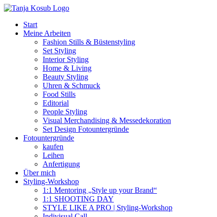
Zum
Inhalt
Start
springen
Meine Arbeiten
Fashion Stills & Büstenstyling
Set Styling
Interior Styling
Home & Living
Beauty Styling
Uhren & Schmuck
Food Stills
Editorial
People Styling
Visual Merchandising & Messedekoration
Set Design Fotountergründe
Fotountergründe
kaufen
Leihen
Anfertigung
Über mich
Styling-Workshop
1:1 Mentoring „Style up your Brand“
1:1 SHOOTING DAY
STYLE LIKE A PRO | Styling-Workshop
Indivisual Call