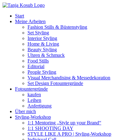
Zum
Inhalt
Start
springen
Meine Arbeiten
Fashion Stills & Büstenstyling
Set Styling
Interior Styling
Home & Living
Beauty Styling
Uhren & Schmuck
Food Stills
Editorial
People Styling
Visual Merchandising & Messedekoration
Set Design Fotountergründe
Fotountergründe
kaufen
Leihen
Anfertigung
Über mich
Styling-Workshop
1:1 Mentoring „Style up your Brand“
1:1 SHOOTING DAY
STYLE LIKE A PRO | Styling-Workshop
Indivisual Call