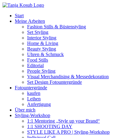
Zum
Inhalt
Start
springen
Meine Arbeiten
Fashion Stills & Büstenstyling
Set Styling
Interior Styling
Home & Living
Beauty Styling
Uhren & Schmuck
Food Stills
Editorial
People Styling
Visual Merchandising & Messedekoration
Set Design Fotountergründe
Fotountergründe
kaufen
Leihen
Anfertigung
Über mich
Styling-Workshop
1:1 Mentoring „Style up your Brand“
1:1 SHOOTING DAY
STYLE LIKE A PRO | Styling-Workshop
Indivisual Call