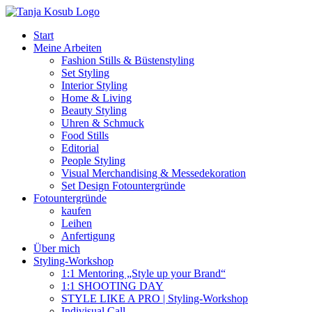
Zum
Inhalt
Start
springen
Meine Arbeiten
Fashion Stills & Büstenstyling
Set Styling
Interior Styling
Home & Living
Beauty Styling
Uhren & Schmuck
Food Stills
Editorial
People Styling
Visual Merchandising & Messedekoration
Set Design Fotountergründe
Fotountergründe
kaufen
Leihen
Anfertigung
Über mich
Styling-Workshop
1:1 Mentoring „Style up your Brand“
1:1 SHOOTING DAY
STYLE LIKE A PRO | Styling-Workshop
Indivisual Call