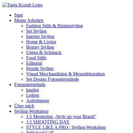
Zum
Inhalt
Start
springen
Meine Arbeiten
Fashion Stills & Büstenstyling
Set Styling
Interior Styling
Home & Living
Beauty Styling
Uhren & Schmuck
Food Stills
Editorial
People Styling
Visual Merchandising & Messedekoration
Set Design Fotountergründe
Fotountergründe
kaufen
Leihen
Anfertigung
Über mich
Styling-Workshop
1:1 Mentoring „Style up your Brand“
1:1 SHOOTING DAY
STYLE LIKE A PRO | Styling-Workshop
Indivisual Call