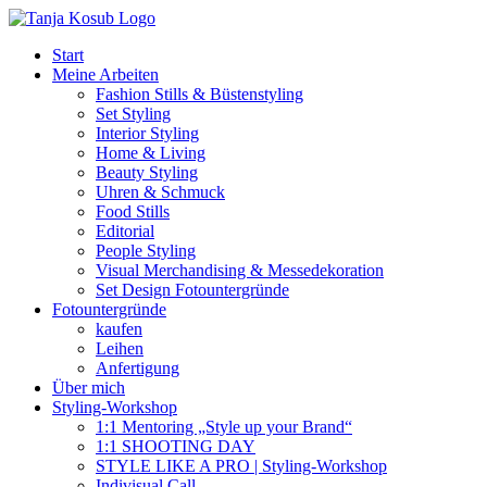
Zum
Inhalt
Start
springen
Meine Arbeiten
Fashion Stills & Büstenstyling
Set Styling
Interior Styling
Home & Living
Beauty Styling
Uhren & Schmuck
Food Stills
Editorial
People Styling
Visual Merchandising & Messedekoration
Set Design Fotountergründe
Fotountergründe
kaufen
Leihen
Anfertigung
Über mich
Styling-Workshop
1:1 Mentoring „Style up your Brand“
1:1 SHOOTING DAY
STYLE LIKE A PRO | Styling-Workshop
Indivisual Call