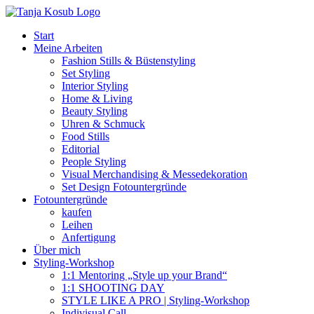
Zum
Inhalt
Start
springen
Meine Arbeiten
Fashion Stills & Büstenstyling
Set Styling
Interior Styling
Home & Living
Beauty Styling
Uhren & Schmuck
Food Stills
Editorial
People Styling
Visual Merchandising & Messedekoration
Set Design Fotountergründe
Fotountergründe
kaufen
Leihen
Anfertigung
Über mich
Styling-Workshop
1:1 Mentoring „Style up your Brand“
1:1 SHOOTING DAY
STYLE LIKE A PRO | Styling-Workshop
Indivisual Call