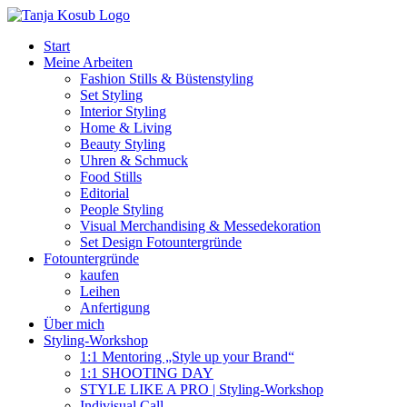
Zum
Inhalt
Start
springen
Meine Arbeiten
Fashion Stills & Büstenstyling
Set Styling
Interior Styling
Home & Living
Beauty Styling
Uhren & Schmuck
Food Stills
Editorial
People Styling
Visual Merchandising & Messedekoration
Set Design Fotountergründe
Fotountergründe
kaufen
Leihen
Anfertigung
Über mich
Styling-Workshop
1:1 Mentoring „Style up your Brand“
1:1 SHOOTING DAY
STYLE LIKE A PRO | Styling-Workshop
Indivisual Call