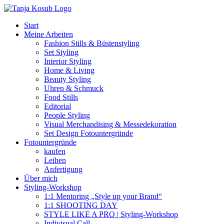
Zum
Inhalt
Start
springen
Meine Arbeiten
Fashion Stills & Büstenstyling
Set Styling
Interior Styling
Home & Living
Beauty Styling
Uhren & Schmuck
Food Stills
Editorial
People Styling
Visual Merchandising & Messedekoration
Set Design Fotountergründe
Fotountergründe
kaufen
Leihen
Anfertigung
Über mich
Styling-Workshop
1:1 Mentoring „Style up your Brand“
1:1 SHOOTING DAY
STYLE LIKE A PRO | Styling-Workshop
Indivisual Call