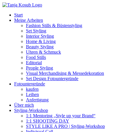
Zum
Inhalt
Start
springen
Meine Arbeiten
Fashion Stills & Büstenstyling
Set Styling
Interior Styling
Home & Living
Beauty Styling
Uhren & Schmuck
Food Stills
Editorial
People Styling
Visual Merchandising & Messedekoration
Set Design Fotountergründe
Fotountergründe
kaufen
Leihen
Anfertigung
Über mich
Styling-Workshop
1:1 Mentoring „Style up your Brand“
1:1 SHOOTING DAY
STYLE LIKE A PRO | Styling-Workshop
Indivisual Call