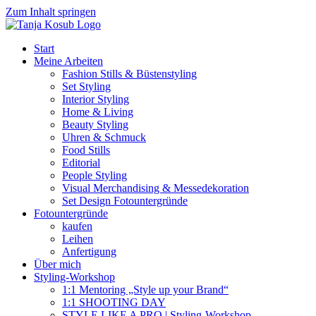
Zum Inhalt springen
Start
Meine Arbeiten
Fashion Stills & Büstenstyling
Set Styling
Interior Styling
Home & Living
Beauty Styling
Uhren & Schmuck
Food Stills
Editorial
People Styling
Visual Merchandising & Messedekoration
Set Design Fotountergründe
Fotountergründe
kaufen
Leihen
Anfertigung
Über mich
Styling-Workshop
1:1 Mentoring „Style up your Brand“
1:1 SHOOTING DAY
STYLE LIKE A PRO | Styling-Workshop